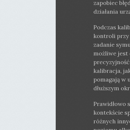
zapobiec błę
działania urz
Podczas kali
kontroli prz
zadanie symu
możliwe jest
precyzyjność
kalibracja, j
pomagają w u
dłuższym okr
Prawidłowo s
kontekście s
różnych inny
poziomu alko