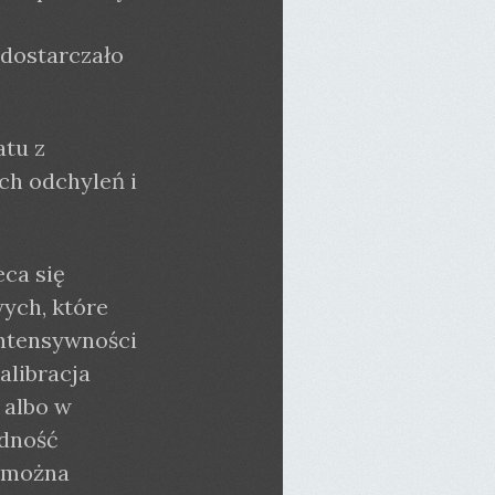
 dostarczało
tu z
ch odchyleń i
ca się
ych, które
intensywności
alibracja
 albo w
adność
, można