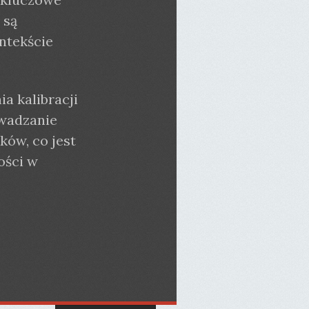
 są
ntekście
a kalibracji
owadzanie
ków, co jest
ości w