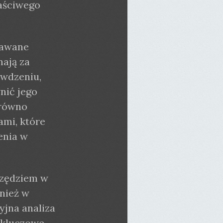
aściwego
dawane
mają za
awdzeniu,
nić jego
arówno
ami, które
enia w
rzędziem w
nież w
yjna analiza
 kluczowe