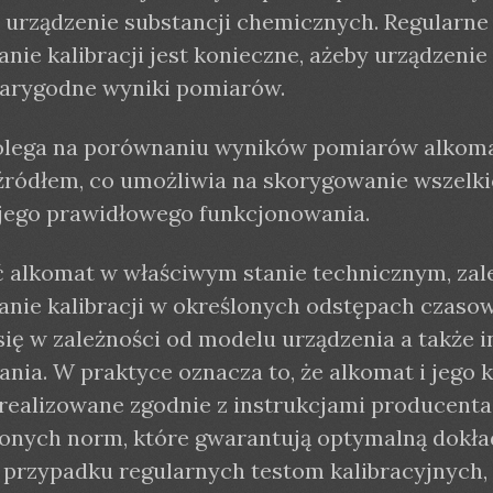
 urządzenie substancji chemicznych. Regularne
ie kalibracji jest konieczne, ażeby urządzenie
iarygodne wyniki pomiarów.
olega na porównaniu wyników pomiarów alkoma
ódłem, co umożliwia na skorygowanie wszelki
jego prawidłowego funkcjonowania.
 alkomat w właściwym stanie technicznym, zale
nie kalibracji w określonych odstępach czasow
się w zależności od modelu urządzenia a także 
nia. W praktyce oznacza to, że alkomat i jego k
realizowane zgodnie z instrukcjami producenta
onych norm, które gwarantują optymalną dokł
przypadku regularnych testom kalibracyjnych