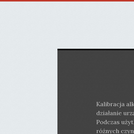
Kalibracja a
działanie ur
Podczas użyt
różnych czyn