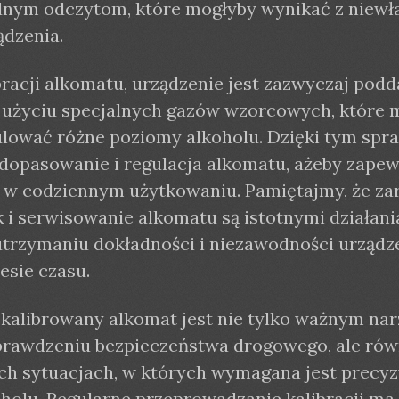
dnym odczytom, które mogłyby wynikać z niewł
ądzenia.
bracji alkomatu, urządzenie jest zazwyczaj pod
y użyciu specjalnych gazów wzorcowych, które 
lować różne poziomy alkoholu. Dzięki tym spr
 dopasowanie i regulacja alkomatu, ażeby zapew
 w codziennym użytkowaniu. Pamiętajmy, że z
ak i serwisowanie alkomatu są istotnymi działani
trzymaniu dokładności i niezawodności urządz
esie czasu.
kalibrowany alkomat jest nie tylko ważnym na
prawdzeniu bezpieczeństwa drogowego, ale rów
ch sytuacjach, w których wymagana jest precyz
holu. Regularne przeprowadzanie kalibracji ma