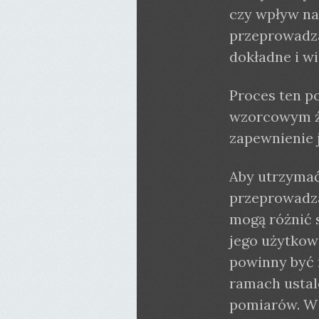
czy wpływ na
przeprowadzan
dokładne i w
Proces ten p
wzorcowym źr
zapewnienie 
Aby utrzymać
przeprowadza
mogą różnić 
jego użytkowa
powinny być 
ramach ustal
pomiarów. W 