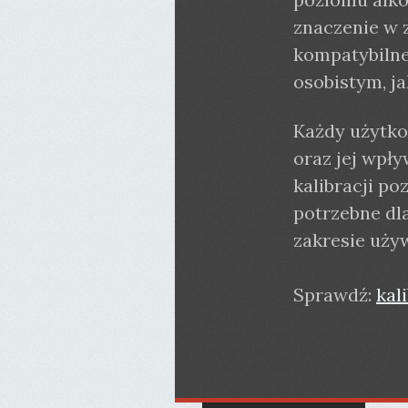
znaczenie w 
kompatybilne
osobistym, j
Każdy użytko
oraz jej wpł
kalibracji p
potrzebne dl
zakresie uży
Sprawdź:
kal