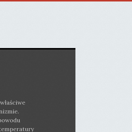
 właściwe
nizmie.
 powodu
 temperatury